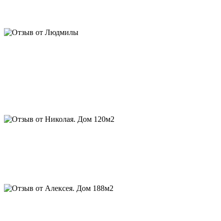
фотографируют) Евгений, спасибо за личное участие,
отношение и подробные сметы. Алексею за фундамент
Отзыв от Николая. Дом 120м2, баня, гараж, беседка:
...через 2 года у меня появились дом, баня и гараж, спасибо, а
за прошедший период, мой деревенский сосед заказал себе
дом от Срубдома.рф, мой родственник поставил дом по их
проекту, друг- одноклассник стал обладателем дома в
варианте “
luxury
”, а финский партнер заказал уже 2-й дом для
горнолыжного центра в Заполярье.
Алексей. Дом 188м2:
Евгений, спасибо вам за интересный
проект и качественный сруб. Уже живем, нравится качество
рубки и сочетание материалов отделки в бревне и каркасе, о
котором вы говорили. С благодарностью, Алексей. Скоро
придём к вам за беседкой
Отзыв от В. Дом 350 м2:
Евгений, хочу поблагодарить Вас
лично и Алексея, за интересный проект, искреннюю