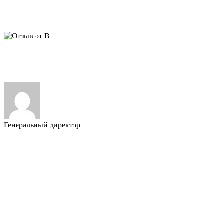
заинтересованность в качестве, личный мониторинг объекта и
интересные финансовые условия. Мы довольны, гостям
нравится, это главное. С уважением, В.Н.
ВАЖНО:
Мы публикуем только реальные отзывы наших
Заказчиков. За 25 лет работы многие из них стали нашими
друзьями.
Генеральный директор.