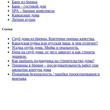
Бани из бревна
Баня – гостевой дом
SPA – банные комплексы
Каркасные дома
Летние кухни
Статьи
Сруб дома из бревна. Критерии оценки качества.
Канадская рубка или русская чаша, в чем отличие?
Усадка сруба дома. Мифы и реальность.
Цена на сруб дома: от чего зависит и как строить
дешевле.
Как выбрать подрядчика на строительство дома?
Трещины в бревне – последовательность работ при
закрытии контура дома
Пожарная безопасность / ошибки проектирования и
монтажа
Людмила. Дом 230м2:
У нас сложный участок с перепадом
5м, переживала что не освоить. Ребята разработали отличный
проект дома, вид на озеро шикарный получился.
Запроектировали фундамент и сложные дренажи, теперь
ничего не размывает. Поставили дикий сруб под крышу. Уже
отделываем. Соседи и приезжие останавливаются,