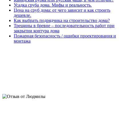
Усадка сруба дома. Мифы и реальность.
Цена на сруб дома: от чего зависит и как строить
дешевле.
Как выбрать подрядчика на строительство дома?
Трещины в бревне – последовательность работ при
закрытии контура дома
Пожарная безопасность / ошибки проектирования и
монтажа
Людмила. Дом 230м2:
У нас сложный участок с перепадом
5м, переживала что не освоить. Ребята разработали отличный
проект дома, вид на озеро шикарный получился.
Запроектировали фундамент и сложные дренажи, теперь
ничего не размывает. Поставили дикий сруб под крышу. Уже
отделываем. Соседи и приезжие останавливаются,
фотографируют) Евгений, спасибо за личное участие,
отношение и подробные сметы. Алексею за фундамент
Отзыв от Николая. Дом 120м2, баня, гараж, беседка:
...через 2 года у меня появились дом, баня и гараж, спасибо, а
за прошедший период, мой деревенский сосед заказал себе
дом от Срубдома.рф, мой родственник поставил дом по их
проекту, друг- одноклассник стал обладателем дома в