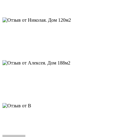
варианте “
luxury
”, а финский партнер заказал уже 2-й дом для
горнолыжного центра в Заполярье.
Алексей. Дом 188м2:
Евгений, спасибо вам за интересный
проект и качественный сруб. Уже живем, нравится качество
рубки и сочетание материалов отделки в бревне и каркасе, о
котором вы говорили. С благодарностью, Алексей. Скоро
придём к вам за беседкой
Отзыв от В. Дом 350 м2:
Евгений, хочу поблагодарить Вас
лично и Алексея, за интересный проект, искреннюю
заинтересованность в качестве, личный мониторинг объекта и
интересные финансовые условия. Мы довольны, гостям
нравится, это главное. С уважением, В.Н.
ВАЖНО:
Мы публикуем только реальные отзывы наших
Заказчиков. За 25 лет работы многие из них стали нашими
друзьями.