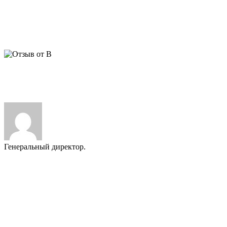
Отзыв от В. Дом 350 м2:
Евгений, хочу поблагодарить Вас
лично и Алексея, за интересный проект, искреннюю
заинтересованность в качестве, личный мониторинг объекта и
интересные финансовые условия. Мы довольны, гостям
нравится, это главное. С уважением, В.Н.
ВАЖНО:
Мы публикуем только реальные отзывы наших
Заказчиков. За 25 лет работы многие из них стали нашими
друзьями.
Генеральный директор.