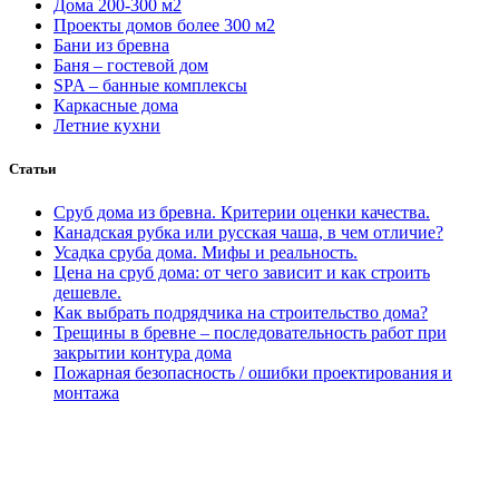
Дома 200-300 м2
Проекты домов более 300 м2
Бани из бревна
Баня – гостевой дом
SPA – банные комплексы
Каркасные дома
Летние кухни
Статьи
Сруб дома из бревна. Критерии оценки качества.
Канадская рубка или русская чаша, в чем отличие?
Усадка сруба дома. Мифы и реальность.
Цена на сруб дома: от чего зависит и как строить
дешевле.
Как выбрать подрядчика на строительство дома?
Трещины в бревне – последовательность работ при
закрытии контура дома
Пожарная безопасность / ошибки проектирования и
монтажа
Людмила. Дом 230м2:
У нас сложный участок с перепадом
5м, переживала что не освоить. Ребята разработали отличный
проект дома, вид на озеро шикарный получился.
Запроектировали фундамент и сложные дренажи, теперь