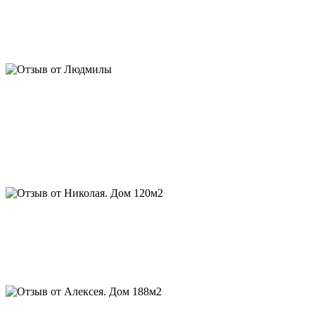
ничего не размывает. Поставили дикий сруб под крышу. Уже
отделываем. Соседи и приезжие останавливаются,
фотографируют) Евгений, спасибо за личное участие,
отношение и подробные сметы. Алексею за фундамент
Отзыв от Николая. Дом 120м2, баня, гараж, беседка:
...через 2 года у меня появились дом, баня и гараж, спасибо, а
за прошедший период, мой деревенский сосед заказал себе
дом от Срубдома.рф, мой родственник поставил дом по их
проекту, друг- одноклассник стал обладателем дома в
варианте “
luxury
”, а финский партнер заказал уже 2-й дом для
горнолыжного центра в Заполярье.
Алексей. Дом 188м2:
Евгений, спасибо вам за интересный
проект и качественный сруб. Уже живем, нравится качество
рубки и сочетание материалов отделки в бревне и каркасе, о
котором вы говорили. С благодарностью, Алексей. Скоро
придём к вам за беседкой