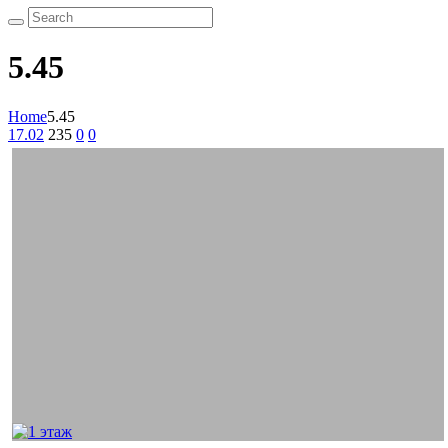
5.45
Home
5.45
17.02
235
0
0