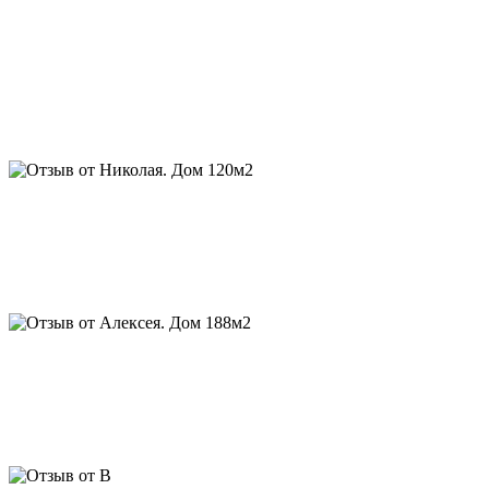
Отзыв от Николая. Дом 120м2, баня, гараж, беседка:
...через 2 года у меня появились дом, баня и гараж, спасибо, а
за прошедший период, мой деревенский сосед заказал себе
дом от Срубдома.рф, мой родственник поставил дом по их
проекту, друг- одноклассник стал обладателем дома в
варианте “
luxury
”, а финский партнер заказал уже 2-й дом для
горнолыжного центра в Заполярье.
Алексей. Дом 188м2:
Евгений, спасибо вам за интересный
проект и качественный сруб. Уже живем, нравится качество
рубки и сочетание материалов отделки в бревне и каркасе, о
котором вы говорили. С благодарностью, Алексей. Скоро
придём к вам за беседкой
Отзыв от В. Дом 350 м2:
Евгений, хочу поблагодарить Вас
лично и Алексея, за интересный проект, искреннюю
заинтересованность в качестве, личный мониторинг объекта и
интересные финансовые условия. Мы довольны, гостям
нравится, это главное. С уважением, В.Н.