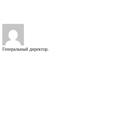
ВАЖНО:
Мы публикуем только реальные отзывы наших
Заказчиков. За 25 лет работы многие из них стали нашими
друзьями.
Генеральный директор.