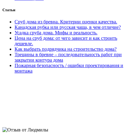
Статьи
Сруб дома из бревна. Критерии оценки качества.
Канадская рубка или русская чаша, в чем отличие?
Усадка сруба дома. Мифы и реальность.
Цена на сруб дома: от чего зависит и как строить
дешевле.
Как выбрать подрядчика на строительство дома?
Трещины в бревне – последовательность работ при
закрытии контура дома
Пожарная безопасность / ошибки проектирования и
монтажа
Людмила. Дом 230м2:
У нас сложный участок с перепадом
5м, переживала что не освоить. Ребята разработали отличный
проект дома, вид на озеро шикарный получился.
Запроектировали фундамент и сложные дренажи, теперь
ничего не размывает. Поставили дикий сруб под крышу. Уже
отделываем. Соседи и приезжие останавливаются,
фотографируют) Евгений, спасибо за личное участие,
отношение и подробные сметы. Алексею за фундамент