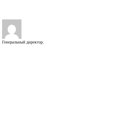
ВАЖНО:
Мы публикуем только реальные отзывы наших
Заказчиков. За 25 лет работы многие из них стали нашими
друзьями.
Генеральный директор.