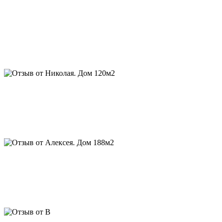
Отзыв от Николая. Дом 120м2, баня, гараж, беседка:
...через 2 года у меня появились дом, баня и гараж, спасибо, а
за прошедший период, мой деревенский сосед заказал себе
дом от Срубдома.рф, мой родственник поставил дом по их
проекту, друг- одноклассник стал обладателем дома в
варианте “
luxury
”, а финский партнер заказал уже 2-й дом для
горнолыжного центра в Заполярье.
Алексей. Дом 188м2:
Евгений, спасибо вам за интересный
проект и качественный сруб. Уже живем, нравится качество
рубки и сочетание материалов отделки в бревне и каркасе, о
котором вы говорили. С благодарностью, Алексей. Скоро
придём к вам за беседкой
Отзыв от В. Дом 350 м2:
Евгений, хочу поблагодарить Вас
лично и Алексея, за интересный проект, искреннюю
заинтересованность в качестве, личный мониторинг объекта и
интересные финансовые условия. Мы довольны, гостям
нравится, это главное. С уважением, В.Н.