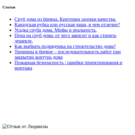
Статьи
Сруб дома из бревна. Критерии оценки качества.
Канадская рубка или русская чаша, в чем отличие?
Усадка сруба дома. Мифы и реальность.
Цена на сруб дома: от чего зависит и как строить
дешевле.
Как выбрать подрядчика на строительство дома?
Трещины в бревне – последовательность работ при
закрытии контура дома
Пожарная безопасность / ошибки проектирования и
монтажа
Людмила. Дом 230м2:
У нас сложный участок с перепадом
5м, переживала что не освоить. Ребята разработали отличный
проект дома, вид на озеро шикарный получился.
Запроектировали фундамент и сложные дренажи, теперь
ничего не размывает. Поставили дикий сруб под крышу. Уже
отделываем. Соседи и приезжие останавливаются,
фотографируют) Евгений, спасибо за личное участие,
отношение и подробные сметы. Алексею за фундамент