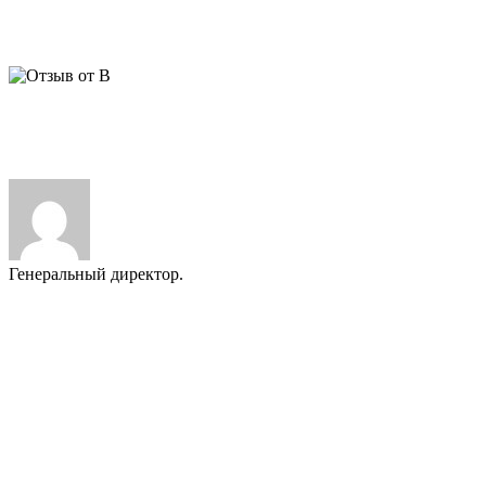
интересные финансовые условия. Мы довольны, гостям
нравится, это главное. С уважением, В.Н.
ВАЖНО:
Мы публикуем только реальные отзывы наших
Заказчиков. За 25 лет работы многие из них стали нашими
друзьями.
Генеральный директор.