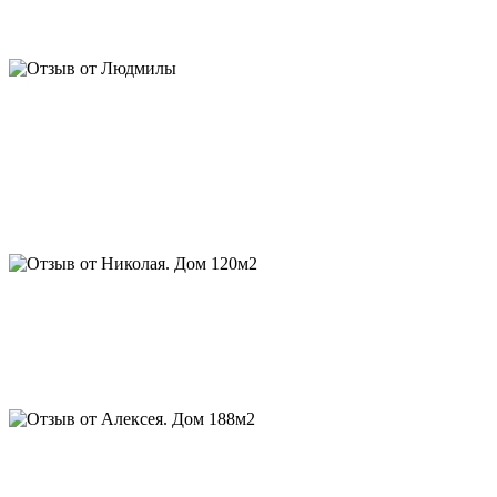
фотографируют) Евгений, спасибо за личное участие,
отношение и подробные сметы. Алексею за фундамент
Отзыв от Николая. Дом 120м2, баня, гараж, беседка:
...через 2 года у меня появились дом, баня и гараж, спасибо, а
за прошедший период, мой деревенский сосед заказал себе
дом от Срубдома.рф, мой родственник поставил дом по их
проекту, друг- одноклассник стал обладателем дома в
варианте “
luxury
”, а финский партнер заказал уже 2-й дом для
горнолыжного центра в Заполярье.
Алексей. Дом 188м2:
Евгений, спасибо вам за интересный
проект и качественный сруб. Уже живем, нравится качество
рубки и сочетание материалов отделки в бревне и каркасе, о
котором вы говорили. С благодарностью, Алексей. Скоро
придём к вам за беседкой
Отзыв от В. Дом 350 м2:
Евгений, хочу поблагодарить Вас
лично и Алексея, за интересный проект, искреннюю
заинтересованность в качестве, личный мониторинг объекта и