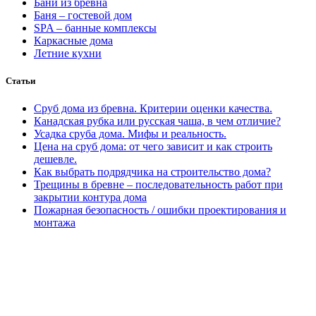
Бани из бревна
Баня – гостевой дом
SPA – банные комплексы
Каркасные дома
Летние кухни
Статьи
Сруб дома из бревна. Критерии оценки качества.
Канадская рубка или русская чаша, в чем отличие?
Усадка сруба дома. Мифы и реальность.
Цена на сруб дома: от чего зависит и как строить
дешевле.
Как выбрать подрядчика на строительство дома?
Трещины в бревне – последовательность работ при
закрытии контура дома
Пожарная безопасность / ошибки проектирования и
монтажа
Людмила. Дом 230м2:
У нас сложный участок с перепадом
5м, переживала что не освоить. Ребята разработали отличный
проект дома, вид на озеро шикарный получился.
Запроектировали фундамент и сложные дренажи, теперь
ничего не размывает. Поставили дикий сруб под крышу. Уже
отделываем. Соседи и приезжие останавливаются,